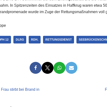
m. In Spitzenzeiten des Einsatzes in Haffkrug waren etwa 50 E
Strandpromenade wurde im Zuge der Rettungsmaßnahmen voll g
appe
PH 12
DLRG
RDH.
RETTUNGSDIENST
SEEBRÜCKENSCH
rau stirbt bei Brand in
F