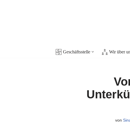
Zum
Inhalt
springen
Geschäftsstelle
Wir über u
Vo
Unterkü
von
Sin