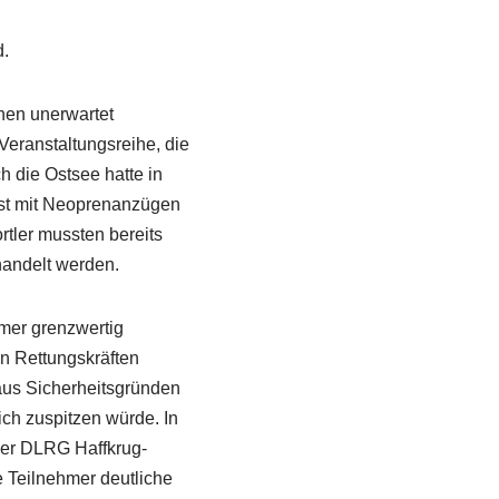
.
en unerwartet
eranstaltungsreihe, die
h die Ostsee hatte in
bst mit Neoprenanzügen
tler mussten bereits
andelt werden.
hmer grenzwertig
n Rettungskräften
aus Sicherheitsgründen
ch zuspitzen würde. In
 der DLRG Haffkrug-
 Teilnehmer deutliche