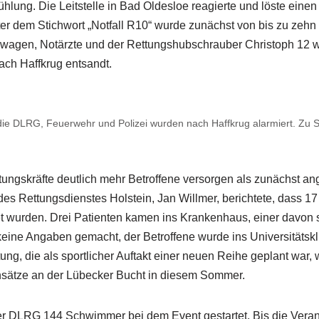
lung. Die Leitstelle in Bad Oldesloe reagierte und löste einen
er dem Stichwort „Notfall R10“ wurde zunächst von bis zu zehn 
wagen, Notärzte und der Rettungshubschrauber Christoph 12 
ach Haffkrug entsandt.
e DLRG, Feuerwehr und Polizei wurden nach Haffkrug alarmiert. Zu S
ttungskräfte deutlich mehr Betroffene versorgen als zunächst 
 des Rettungsdienstes Holstein, Jan Willmer, berichtete, dass 
t wurden. Drei Patienten kamen ins Krankenhaus, einer davon sc
keine Angaben gemacht, der Betroffene wurde ins Universitätsk
tung, die als sportlicher Auftakt einer neuen Reihe geplant war
nsätze an der Lübecker Bucht in diesem Sommer.
er DLRG 144 Schwimmer bei dem Event gestartet. Bis die Veran