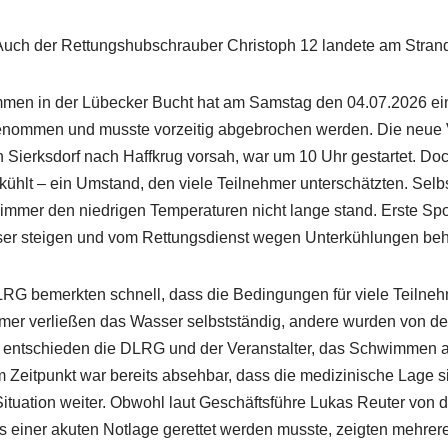
Auch der Rettungshubschrauber Christoph 12 landete am Strand
en in der Lübecker Bucht hat am Samstag den 04.07.2026 ein
enommen und musste vorzeitig abgebrochen werden. Die neue V
n Sierksdorf nach Haffkrug vorsah, war um 10 Uhr gestartet. Doc
kühlt – ein Umstand, den viele Teilnehmer unterschätzten. Sel
immer den niedrigen Temperaturen nicht lange stand. Erste Spor
ser steigen und vom Rettungsdienst wegen Unterkühlungen beh
LRG bemerkten schnell, dass die Bedingungen für viele Teilne
er verließen das Wasser selbstständig, andere wurden von de
r entschieden die DLRG und der Veranstalter, das Schwimmen 
Zeitpunkt war bereits absehbar, dass die medizinische Lage si
 Situation weiter. Obwohl laut Geschäftsführe Lukas Reuter von
 einer akuten Notlage gerettet werden musste, zeigten mehrere