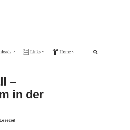
loads
Links
Home
l –
m in der
Lesezeit