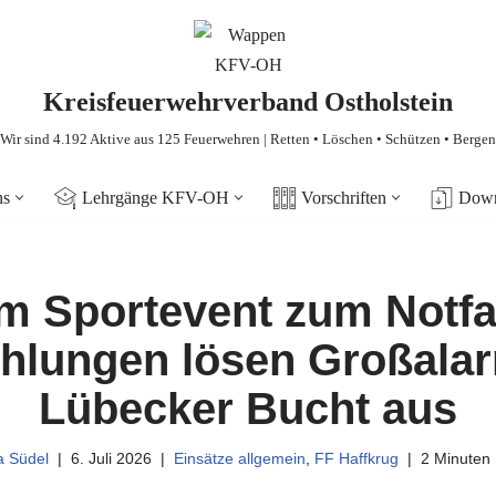
Kreisfeuerwehrverband Ostholstein
Wir sind 4.192 Aktive aus 125 Feuerwehren | Retten • Löschen • Schützen • Bergen
ns
Lehrgänge KFV-OH
Vorschriften
Down
m Sportevent zum Notfal
hlungen lösen Großalar
Lübecker Bucht aus
a Südel
6. Juli 2026
Einsätze allgemein
,
FF Haffkrug
2 Minuten 