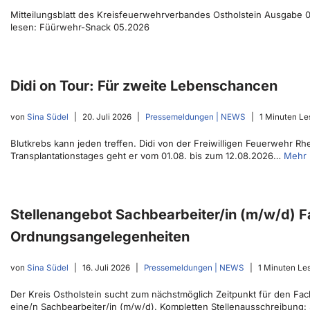
Mitteilungsblatt des Kreisfeuerwehrverbandes Ostholstein Ausgabe 05
lesen: Füürwehr-Snack 05.2026
Didi on Tour: Für zweite Lebenschancen
von
Sina Südel
20. Juli 2026
Pressemeldungen | NEWS
1 Minuten Le
Blutkrebs kann jeden treffen. Didi von der Freiwilligen Feuerwehr R
Transplantationstages geht er vom 01.08. bis zum 12.08.2026…
Mehr 
Stellenangebot Sachbearbeiter/in (m/w/d) 
Ordnungsangelegenheiten
von
Sina Südel
16. Juli 2026
Pressemeldungen | NEWS
1 Minuten Le
Der Kreis Ostholstein sucht zum nächstmöglich Zeitpunkt für den 
eine/n Sachbearbeiter/in (m/w/d). Kompletten Stellenausschreibung: