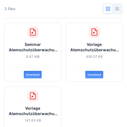
3 files
Seminar
Vorlage
Atemschutzüberwachun
Atemschutzüberwachun
g 1_2025.pdf
g.pdf
8.87 MB
459.57 KB
Download
Download
Vorlage
Atemschutzüberwachun
g_3er_Trupp.pdf
141.83 KB