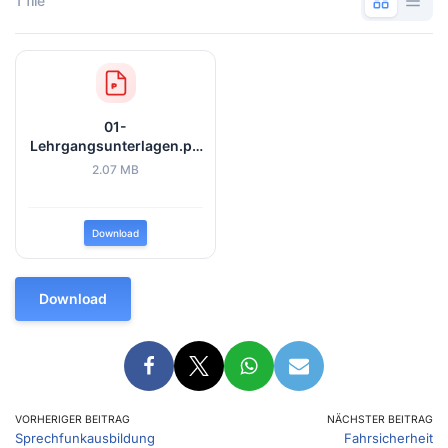
1 file
01-
Lehrgangsunterlagen.pd
f
2.07 MB
Download
Download
VORHERIGER BEITRAG
NÄCHSTER BEITRAG
Sprechfunkausbildung
Fahrsicherheit