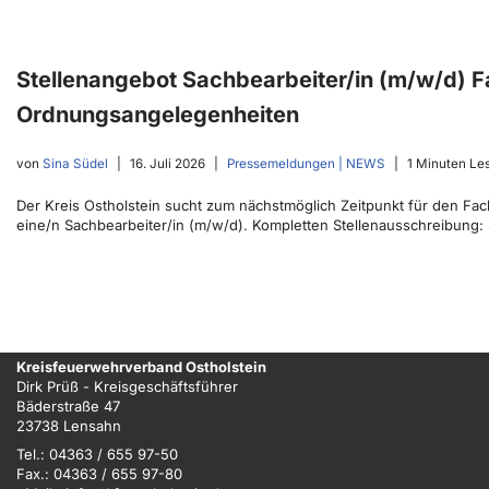
Stellenangebot Sachbearbeiter/in (m/w/d) 
Ordnungsangelegenheiten
von
Sina Südel
16. Juli 2026
Pressemeldungen | NEWS
1 Minuten Le
Der Kreis Ostholstein sucht zum nächstmöglich Zeitpunkt für den 
eine/n Sachbearbeiter/in (m/w/d). Kompletten Stellenausschreibung:
Kreisfeuerwehrverband Ostholstein
Dirk Prüß - Kreisgeschäftsführer
Bäderstraße 47
23738 Lensahn
Tel.: 04363 / 655 97-50
Fax.: 04363 / 655 97-80