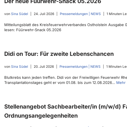
Der neue Füürwehr-Snack 05.2026
von
Sina Südel
24. Juli 2026
Pressemeldungen | NEWS
1 Minuten Le
Mitteilungsblatt des Kreisfeuerwehrverbandes Ostholstein Ausgabe 05
lesen: Füürwehr-Snack 05.2026
Didi on Tour: Für zweite Lebenschancen
von
Sina Südel
20. Juli 2026
Pressemeldungen | NEWS
1 Minuten Le
Blutkrebs kann jeden treffen. Didi von der Freiwilligen Feuerwehr R
Transplantationstages geht er vom 01.08. bis zum 12.08.2026…
Mehr 
Stellenangebot Sachbearbeiter/in (m/w/d) 
Ordnungsangelegenheiten