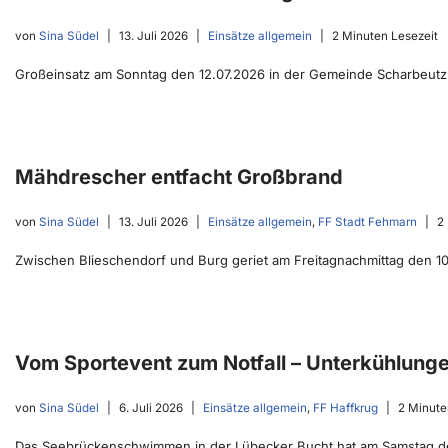
von
Sina Südel
13. Juli 2026
Einsätze allgemein
2 Minuten Lesezeit
Großeinsatz am Sonntag den 12.07.2026 in der Gemeinde Scharbeutz.
Mähdrescher entfacht Großbrand
von
Sina Südel
13. Juli 2026
Einsätze allgemein
,
FF Stadt Fehmarn
2
Zwischen Blieschendorf und Burg geriet am Freitagnachmittag den 1
Vom Sportevent zum Notfall – Unterkühlunge
von
Sina Südel
6. Juli 2026
Einsätze allgemein
,
FF Haffkrug
2 Minute
Das Seebrückenschwimmen in der Lübecker Bucht hat am Samstag de