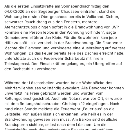
Als die ersten Einsatzkräfte am Sonnabendnachmittag den
04.07.2026 an der Segeberger Chaussee eintrafen, stand die
Wohnung im ersten Obergeschoss bereits in Vollbrand. Dichter,
schwarzer Rauch drang aus den Fenstern, mehrere
Atemschutztrupps gingen sofort in die Brandwohnung vor. „Wir
konnten eine Person leblos in der Wohnung vorfinden“, sagte
Gemeindewehrführer Jan Klein. Für die Bewohnerin kam jede
Hilfe zu spät – sie verstarb in der Brandwohnung. Die Feuerwehr
löschte die Flammen und verhinderte eine Ausbreitung auf weitere
Wohnungen. Da das Feuer bereits Teile des Daches erreicht hatte,
unterstützte auch die Feuerwehr Scharbeutz mit ihrem
Teleskopmast. Den Einsatzkräften gelang es, ein Übergreifen auf
den Dachstuhl zu verhindern.
Während der Löscharbeiten wurden beide Wohnblöcke des
Mehrfamilienhauses vollständig evakuiert. Alle Bewohner konnten
unverletzt ins Freie gebracht werden und wurden vom
Rettungsdienst gesichtet. Auch ein Notarzt war vor Ort, er wurde
mit dem Rettungshubschrauber Christoph 12 eingeflogen. Nach
rund einer Stunde meldete die Feuerwehr „Feuer aus“ an die
Leitstelle. Von außen lässt sich erkennen, wie heiß es in der
Brandwohnung gewesen sein muss: Am Balkon sind deutliche
Brandspuren sichtbar, selbst nach dem Löschen. Um die
Einsatzkräfte nach dem belastenden Einsatz zu unterstützen,