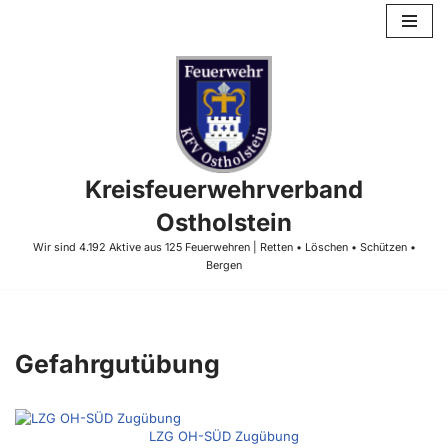
Zum
Inhalt
springen
Kreisfeuerwehrverband
Ostholstein
Wir sind 4.192 Aktive aus 125 Feuerwehren | Retten • Löschen • Schützen •
Bergen
Gefahrgutübung
LZG OH-SÜD Zugübung