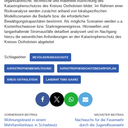
organisatorische, technische und materielle Ausrichtung des
Katastrophenschutzes des Kreises Ostholstein bildet. Im Rahmen einer
Risikoanalyse werden zunächst anhand von lokalspezifischen
Modellszenarien die Bedarfe bzw. die erforderlichen
Bewältigungskapazitäten bestimmt. Als mögliche Szenarien werden u.a.
Küstenhochwasser bzw. Starkregenereignisse, Hitzewellen und
langanhaltende Stromausfälle detailliert analysiert und im Nachgang
hierzu die wesentlichen Anforderungen an den Katastrophenschutz des
Kreises Ostholstein abgeleitet.
Schlagwörter:
BEVÖLKERUNGSSCHUTZ
KATASTROPHENBEWÄLTIGUNG
KATASTROPHENSCHUTZBEDARFSPLAN
KREIS OSTHOLSTEIN
LANDRAT TIMO GAARZ
VORHERIGER BEITRAG
NÄCHSTER BEITRAG
Wohnungsbrand in einem
Nachwuchs für die Feuerwehr
Mehrfamilienhaus in Scharbeutz
durch die Jugendfeuerwehr