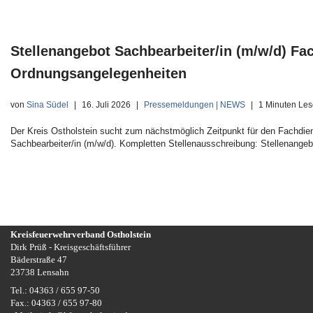
Stellenangebot Sachbearbeiter/in (m/w/d) F
Ordnungsangelegenheiten
von
Sina Südel
16. Juli 2026
Pressemeldungen | NEWS
1 Minuten Les
Der Kreis Ostholstein sucht zum nächstmöglich Zeitpunkt für den Fachdi
Sachbearbeiter/in (m/w/d). Kompletten Stellenausschreibung: Stellenange
Kreisfeuerwehrverband Ostholstein
Dirk Prüß - Kreisgeschäftsführer
Bäderstraße 47
23738 Lensahn
Tel.: 04363 / 655 97-50
Fax.: 04363 / 655 97-80