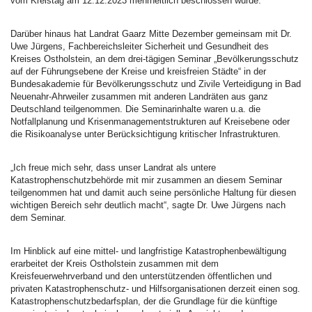
vom Kreistag am 12.12.2023 mehrheitlich beschlossen wurde.
Darüber hinaus hat Landrat Gaarz Mitte Dezember gemeinsam mit Dr.
Uwe Jürgens, Fachbereichsleiter Sicherheit und Gesundheit des
Kreises Ostholstein, an dem drei-tägigen Seminar „Bevölkerungsschutz
auf der Führungsebene der Kreise und kreisfreien Städte“ in der
Bundesakademie für Bevölkerungsschutz und Zivile Verteidigung in Bad
Neuenahr-Ahrweiler zusammen mit anderen Landräten aus ganz
Deutschland teilgenommen. Die Seminarinhalte waren u.a. die
Notfallplanung und Krisenmanagementstrukturen auf Kreisebene oder
die Risikoanalyse unter Berücksichtigung kritischer Infrastrukturen.
„Ich freue mich sehr, dass unser Landrat als untere
Katastrophenschutzbehörde mit mir zusammen an diesem Seminar
teilgenommen hat und damit auch seine persönliche Haltung für diesen
wichtigen Bereich sehr deutlich macht“, sagte Dr. Uwe Jürgens nach
dem Seminar.
Im Hinblick auf eine mittel- und langfristige Katastrophenbewältigung
erarbeitet der Kreis Ostholstein zusammen mit dem
Kreisfeuerwehrverband und den unterstützenden öffentlichen und
privaten Katastrophenschutz- und Hilfsorganisationen derzeit einen sog.
Katastrophenschutzbedarfsplan, der die Grundlage für die künftige