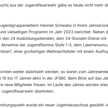
hs aus der Jugendfeuerwehr gäbe es heute nicht mehr die
Jugendgruppenleiterin Hannah Schwabe in ihrem Jahresrüc
nd vielseitigen Programm im Jahr 2023 berichtet. Neben 
on den 24 Ausbildungsdiensten, dem 24-Stunden-Dienst mit
, Abnahme der Jugendflamme Stufe 1-3, dem Laternenumz
nitzen“, einer großartigen Weihnachtsfeier mit einem Ausflug
konnten weiter stabilisiert werden, so waren zum Jahresen
 10 bis 17 Jahren aktiv in der JFS80. Beim Blick auf das J
e neue Mitglieder freuen. Im Laufe des Jahres werden wied
e Jugendfeuerwehr übertreten.
rdnungspunkt wurde ein neuer Jugendausschuss gewählt. 