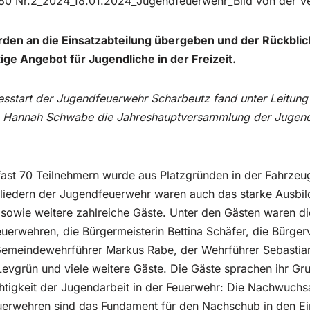
80 Nr.2_2024_18.01.2024_Jugendfeuerwehr_Bild von der 
den an die Einsatzabteilung übergeben und der Rückblic
tige Angebot für Jugendliche in der Freizeit.
sstart der Jugendfeuerwehr Scharbeutz fand unter Leitung
n Hannah Schwabe die Jahreshauptversammlung der Jugen
ast 70 Teilnehmern wurde aus Platzgründen in der Fahrzeug
iedern der Jugendfeuerwehr waren auch das starke Ausbild
sowie weitere zahlreiche Gäste. Unter den Gästen waren d
erwehren, die Bürgermeisterin Bettina Schäfer, die Bürgerv
 Gemeindewehrführer Markus Rabe, der Wehrführer Sebastian 
Levgrün und viele weitere Gäste. Die Gäste sprachen ihr Gr
htigkeit der Jugendarbeit in der Feuerwehr: Die Nachwuchs
erwehren sind das Fundament für den Nachschub in den Ei