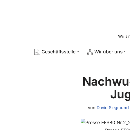
Zum
Inhalt
springen
Wir si
Geschäftsstelle
Wir über uns
Nachwuc
Jug
von
David Siegmund