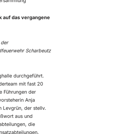
Versammlung
k auf das vergangene
 der
dfeuerwehr Scharbeutz
halle durchgeführt.
erteam mit fast 20
ie Führungen der
orsteherin Anja
Levgrün, der stellv.
ußwort aus und
abteilungen, die
nsatzabteilungen.