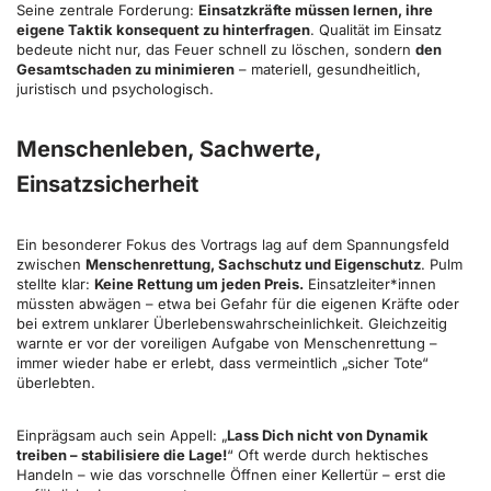
Seine zentrale Forderung:
Einsatzkräfte müssen lernen, ihre
eigene Taktik konsequent zu hinterfragen
. Qualität im Einsatz
bedeute nicht nur, das Feuer schnell zu löschen, sondern
den
Gesamtschaden zu minimieren
– materiell, gesundheitlich,
juristisch und psychologisch.
Menschenleben, Sachwerte,
Einsatzsicherheit
Ein besonderer Fokus des Vortrags lag auf dem Spannungsfeld
zwischen
Menschenrettung, Sachschutz und Eigenschutz
. Pulm
stellte klar:
Keine Rettung um jeden Preis.
Einsatzleiter*innen
müssten abwägen – etwa bei Gefahr für die eigenen Kräfte oder
bei extrem unklarer Überlebenswahrscheinlichkeit. Gleichzeitig
warnte er vor der voreiligen Aufgabe von Menschenrettung –
immer wieder habe er erlebt, dass vermeintlich „sicher Tote“
überlebten.
Einprägsam auch sein Appell: „
Lass Dich nicht von Dynamik
treiben – stabilisiere die Lage!
“ Oft werde durch hektisches
Handeln – wie das vorschnelle Öffnen einer Kellertür – erst die