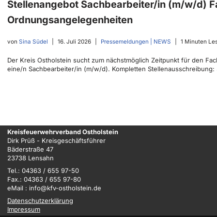
Stellenangebot Sachbearbeiter/in (m/w/d) 
Ordnungsangelegenheiten
von
Sina Südel
16. Juli 2026
Pressemeldungen | NEWS
1 Minuten Le
Der Kreis Ostholstein sucht zum nächstmöglich Zeitpunkt für den 
eine/n Sachbearbeiter/in (m/w/d). Kompletten Stellenausschreibung:
Kreisfeuerwehrverband Ostholstein
Dirk Prüß - Kreisgeschäftsführer
Bäderstraße 47
23738 Lensahn
Tel.: 04363 / 655 97-50
Fax.: 04363 / 655 97-80
eMail : info@kfv-ostholstein.de
Datenschutzerklärung
Impressum