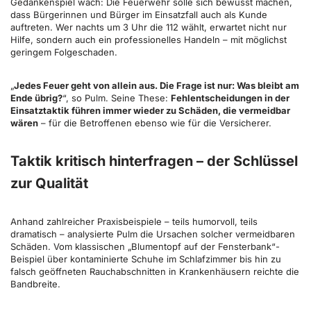
Gedankenspiel wach: Die Feuerwehr solle sich bewusst machen,
dass Bürgerinnen und Bürger im Einsatzfall auch als Kunde
auftreten. Wer nachts um 3 Uhr die 112 wählt, erwartet nicht nur
Hilfe, sondern auch ein professionelles Handeln – mit möglichst
geringem Folgeschaden.
„
Jedes Feuer geht von allein aus. Die Frage ist nur: Was bleibt am
Ende übrig?
“, so Pulm. Seine These:
Fehlentscheidungen in der
Einsatztaktik führen immer wieder zu Schäden, die vermeidbar
wären
– für die Betroffenen ebenso wie für die Versicherer.
Taktik kritisch hinterfragen – der Schlüssel
zur Qualität
Anhand zahlreicher Praxisbeispiele – teils humorvoll, teils
dramatisch – analysierte Pulm die Ursachen solcher vermeidbaren
Schäden. Vom klassischen „Blumentopf auf der Fensterbank“-
Beispiel über kontaminierte Schuhe im Schlafzimmer bis hin zu
falsch geöffneten Rauchabschnitten in Krankenhäusern reichte die
Bandbreite.