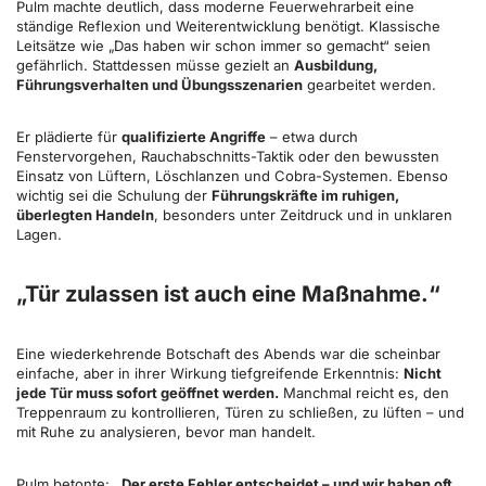
Pulm machte deutlich, dass moderne Feuerwehrarbeit eine
ständige Reflexion und Weiterentwicklung benötigt. Klassische
Leitsätze wie „Das haben wir schon immer so gemacht“ seien
gefährlich. Stattdessen müsse gezielt an
Ausbildung,
Führungsverhalten und Übungsszenarien
gearbeitet werden.
Er plädierte für
qualifizierte Angriffe
– etwa durch
Fenstervorgehen, Rauchabschnitts-Taktik oder den bewussten
Einsatz von Lüftern, Löschlanzen und Cobra-Systemen. Ebenso
wichtig sei die Schulung der
Führungskräfte im ruhigen,
überlegten Handeln
, besonders unter Zeitdruck und in unklaren
Lagen.
„Tür zulassen ist auch eine Maßnahme.“
Eine wiederkehrende Botschaft des Abends war die scheinbar
einfache, aber in ihrer Wirkung tiefgreifende Erkenntnis:
Nicht
jede Tür muss sofort geöffnet werden.
Manchmal reicht es, den
Treppenraum zu kontrollieren, Türen zu schließen, zu lüften – und
mit Ruhe zu analysieren, bevor man handelt.
Pulm betonte:
„Der erste Fehler entscheidet – und wir haben oft