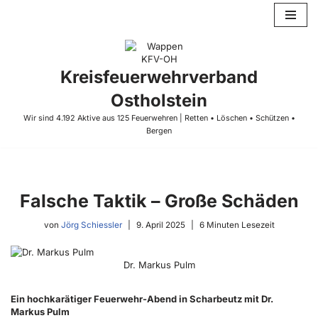
Zum
Inhalt
springen
Kreisfeuerwehrverband
Ostholstein
Wir sind 4.192 Aktive aus 125 Feuerwehren | Retten • Löschen • Schützen •
Bergen
Falsche Taktik – Große Schäden
von
Jörg Schiessler
9. April 2025
6 Minuten Lesezeit
Dr. Markus Pulm
Ein hochkarätiger Feuerwehr-Abend in Scharbeutz mit Dr.
Markus Pulm