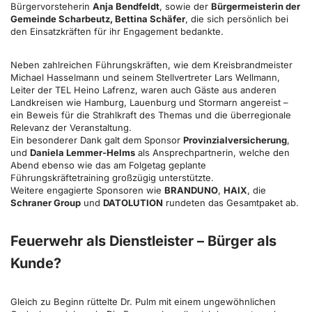
Bürgervorsteherin
Anja Bendfeldt
, sowie der
Bürgermeisterin der
Gemeinde Scharbeutz, Bettina Schäfer
, die sich persönlich bei
den Einsatzkräften für ihr Engagement bedankte.
Neben zahlreichen Führungskräften, wie dem Kreisbrandmeister
Michael Hasselmann und seinem Stellvertreter Lars Wellmann,
Leiter der TEL Heino Lafrenz, waren auch Gäste aus anderen
Landkreisen wie Hamburg, Lauenburg und Stormarn angereist –
ein Beweis für die Strahlkraft des Themas und die überregionale
Relevanz der Veranstaltung.
Ein besonderer Dank galt dem Sponsor
Provinzialversicherung
,
und
Daniela Lemmer-Helms
als Ansprechpartnerin, welche den
Abend ebenso wie das am Folgetag geplante
Führungskräftetraining großzügig unterstützte.
Weitere engagierte Sponsoren wie
BRANDUNO
,
HAIX
, die
Schraner Group
und
DATOLUTION
rundeten das Gesamtpaket ab.
Feuerwehr als Dienstleister – Bürger als
Kund
e
?
Gleich zu Beginn rüttelte Dr. Pulm mit einem ungewöhnlichen