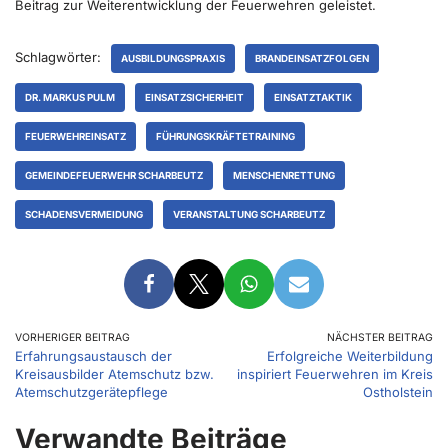
Beitrag zur Weiterentwicklung der Feuerwehren geleistet.
Schlagwörter:
AUSBILDUNGSPRAXIS
BRANDEINSATZFOLGEN
DR. MARKUS PULM
EINSATZSICHERHEIT
EINSATZTAKTIK
FEUERWEHREINSATZ
FÜHRUNGSKRÄFTETRAINING
GEMEINDEFEUERWEHR SCHARBEUTZ
MENSCHENRETTUNG
SCHADENSVERMEIDUNG
VERANSTALTUNG SCHARBEUTZ
VORHERIGER BEITRAG
NÄCHSTER BEITRAG
Erfahrungsaustausch der
Erfolgreiche Weiterbildung
Kreisausbilder Atemschutz bzw.
inspiriert Feuerwehren im Kreis
Atemschutzgerätepflege
Ostholstein
Verwandte Beiträge