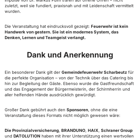
Impulse von Dr. Markus Pulm trafen auf offene Ohren – nicht
zuletzt, weil sie fundiert, praxisnah und mit Leidenschaft vermittelt
wurden.
Die Veranstaltung hat eindrucksvoll gezeigt:
Feuerwehr ist kein
Handwerk von gestern. Sie ist ein modernes System, das
Denken, Lernen und Teamgeist verlangt.
Dank und Anerkennung
Ein besonderer Dank gilt der
Gemeindefeuerwehr Scharbeutz
für
die perfekte Organisation – von der Technik über das Catering bis
hin zur Begleitung der Gäste. Ebenso wurde die Gastfreundschaft
und das Engagement der Bürgermeisterin, der Schirmherrin und
aller helfenden Hände ausdrücklich gewürdigt.
Großer Dank gebührt auch den
Sponsoren
, ohne die eine
Veranstaltung dieses Formats nicht möglich gewesen wäre:
Die Provinzialversicherung
,
BRANDUNO
,
HAIX
,
Schraner Group
und
DATOLUTION
haben mit ihrer Unterstützung einen wertvollen