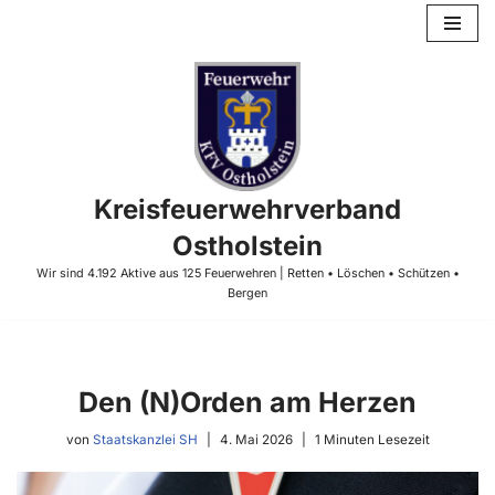
Zum
Inhalt
springen
Kreisfeuerwehrverband
Ostholstein
Wir sind 4.192 Aktive aus 125 Feuerwehren | Retten • Löschen • Schützen •
Bergen
Den (N)Orden am Herzen
von
Staatskanzlei SH
4. Mai 2026
1 Minuten Lesezeit