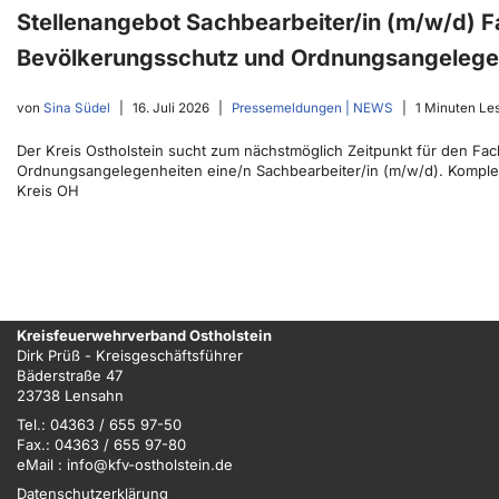
Stellenangebot Sachbearbeiter/in (m/w/d) F
Bevölkerungsschutz und Ordnungsangelege
von
Sina Südel
16. Juli 2026
Pressemeldungen | NEWS
1 Minuten Le
Der Kreis Ostholstein sucht zum nächstmöglich Zeitpunkt für den Fa
Ordnungsangelegenheiten eine/n Sachbearbeiter/in (m/w/d). Komplet
Kreis OH
Kreisfeuerwehrverband Ostholstein
Dirk Prüß - Kreisgeschäftsführer
Bäderstraße 47
23738 Lensahn
Tel.: 04363 / 655 97-50
Fax.: 04363 / 655 97-80
eMail : info@kfv-ostholstein.de
Datenschutzerklärung