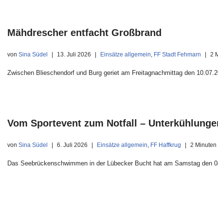
Mähdrescher entfacht Großbrand
von
Sina Südel
13. Juli 2026
Einsätze allgemein
,
FF Stadt Fehmarn
2 
Zwischen Blieschendorf und Burg geriet am Freitagnachmittag den 10.07.
Vom Sportevent zum Notfall – Unterkühlunge
von
Sina Südel
6. Juli 2026
Einsätze allgemein
,
FF Haffkrug
2 Minuten
Das Seebrückenschwimmen in der Lübecker Bucht hat am Samstag den 04.