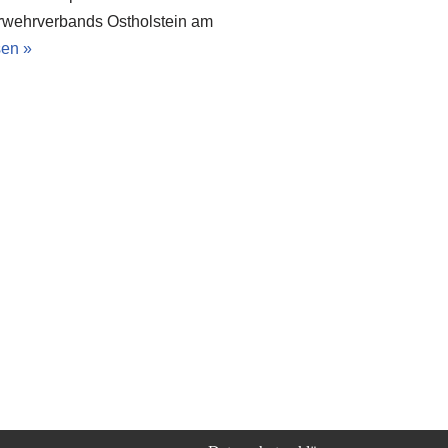
erwehrverbands Ostholstein am
sen »