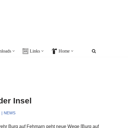
loads
Links
Home
er Insel
n | NEWS
wehr Burg auf Fehmarn geht neue Wege [Burg auf