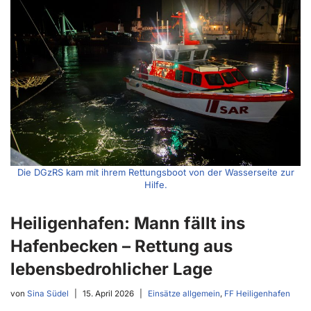
Die DGzRS kam mit ihrem Rettungsboot von der Wasserseite zur
Hilfe.
Heiligenhafen: Mann fällt ins
Hafenbecken – Rettung aus
lebensbedrohlicher Lage
von
Sina Südel
15. April 2026
Einsätze allgemein
,
FF Heiligenhafen