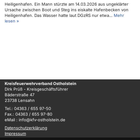
Heiligenhafen. Ein Mann stürzte am 14.03.2026 aus ungeklärter
Ursache zwischen Boot und Steg ins eiskalte Hafenbecken von
Heiligenhafen. Das Wasser hatte laut DGzRS nur etwa…
Mehr
lesen »
Kreisfeuerwehrverband Ostholstein
Dirk Prüß - Kreisgeschäftsführer
Bäderstraße 47
23738 Lensahn
Tel.: 04363 / 655 97-50
Fax.: 04363 / 655 97-80
eMail : info@kfv-ostholstein.de
Datenschutzerklärung
Impressum