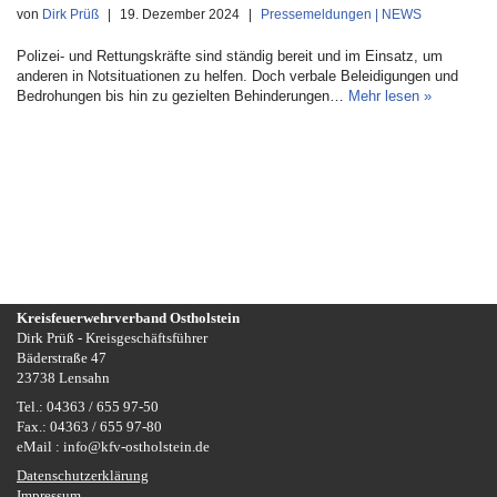
von
Dirk Prüß
19. Dezember 2024
Pressemeldungen | NEWS
Polizei- und Rettungskräfte sind ständig bereit und im Einsatz, um
anderen in Notsituationen zu helfen. Doch verbale Beleidigungen und
Bedrohungen bis hin zu gezielten Behinderungen…
Mehr lesen »
Kreisfeuerwehrverband Ostholstein
Dirk Prüß - Kreisgeschäftsführer
Bäderstraße 47
23738 Lensahn
Tel.: 04363 / 655 97-50
Fax.: 04363 / 655 97-80
eMail : info@kfv-ostholstein.de
Datenschutzerklärung
Impressum