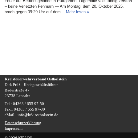
Feuer auf Betriebsgelände in Puttgarden: Lagerhalle vollständig zerstört
– keine Verletzten Fehmarn — Am Montag, dem 20. Oktober 2025,
brach gegen 09:29 Uhr auf dem…
Mehr lesen »
Kreisfeuerwehrverband Ostholstein
Dirk Prüß - Kreisgeschäftsführer
Bäderstraße 47
23738 Lensahn
Tel.: 04363 / 655 97-50
Fax.: 04363 / 655 97-80
eMail : info@kfv-ostholstein.de
Datenschutzerklärung
Impressum
© 2026 KFV-OH