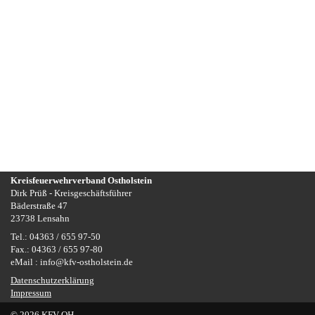
Kreisfeuerwehrverband Ostholstein
Dirk Prüß - Kreisgeschäftsführer
Bäderstraße 47
23738 Lensahn
Tel.: 04363 / 655 97-50
Fax.: 04363 / 655 97-80
eMail : info@kfv-ostholstein.de
Datenschutzerklärung
Impressum
© 2026 KFV-OH