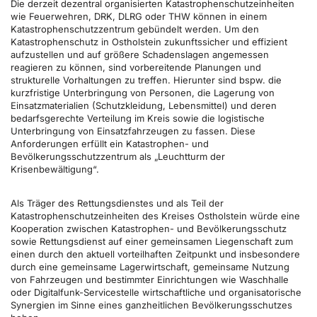
Die derzeit dezentral organisierten Katastrophenschutzeinheiten
wie Feuerwehren, DRK, DLRG oder THW können in einem
Katastrophenschutzzentrum gebündelt werden. Um den
Katastrophenschutz in Ostholstein zukunftssicher und effizient
aufzustellen und auf größere Schadenslagen angemessen
reagieren zu können, sind vorbereitende Planungen und
strukturelle Vorhaltungen zu treffen. Hierunter sind bspw. die
kurzfristige Unterbringung von Personen, die Lagerung von
Einsatzmaterialien (Schutzkleidung, Lebensmittel) und deren
bedarfsgerechte Verteilung im Kreis sowie die logistische
Unterbringung von Einsatzfahrzeugen zu fassen. Diese
Anforderungen erfüllt ein Katastrophen- und
Bevölkerungsschutzzentrum als „Leuchtturm der
Krisenbewältigung“.
Als Träger des Rettungsdienstes und als Teil der
Katastrophenschutzeinheiten des Kreises Ostholstein würde eine
Kooperation zwischen Katastrophen- und Bevölkerungsschutz
sowie Rettungsdienst auf einer gemeinsamen Liegenschaft zum
einen durch den aktuell vorteilhaften Zeitpunkt und insbesondere
durch eine gemeinsame Lagerwirtschaft, gemeinsame Nutzung
von Fahrzeugen und bestimmter Einrichtungen wie Waschhalle
oder Digitalfunk-Servicestelle wirtschaftliche und organisatorische
Synergien im Sinne eines ganzheitlichen Bevölkerungsschutzes