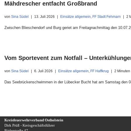
Mähdrescher entfacht Großbrand
von
Sina Südel
13. Juli 2026
Einsätze allgemein
,
FF Stadt Fehmarn
2 
Zwischen Blieschendorf und Burg geriet am Freitagnachmittag den 10.07.
Vom Sportevent zum Notfall – Unterkühlunge
von
Sina Südel
6. Juli 2026
Einsätze allgemein
,
FF Haffkrug
2 Minuten
Das Seebrückenschwimmen in der Lübecker Bucht hat am Samstag den 04.
Kreisfeuerwehrverband Ostholstein
Dirk Prüß - Kreisgeschäftsführer
Bäderstraße 47