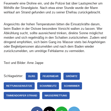
Feuerwehr eine Drohne ein, und die Polizei bat über Lautsprecher um
Mithilfe der Strandgäste. Nach etwa einer Stunde wurde der Mann
wohlauf am Strand gefunden und zu seiner Ehefrau zurückgebracht.
Angesichts der hohen Temperaturen bitten die Einsatzkräfte darum,
beim Baden in der Ostsee besondere Vorsicht walten zu lassen. Wer
Abkühlung sucht, sollte ausreichend trinken, direkte Sonne möglichst
meiden und sich regelmäßig in den Schatten zurückziehen. Zudem wird
dringend empfohlen, sich beim Gang ins Wasser stets bei Angehörigen
oder Begleitpersonen abzumelden und nach dem Baden wieder
zurückzumelden, um unnötige Fehlalarme zu vermeiden.
Text und Bilder: Arne Jappe
Schlagwörter:
DLRG
FEUERWEHR
GRÖMITZ
RETTUNGSEINSÄTZE
SCHARBEUTZ
SCHWIMMER
TIMMENDORFER STRAND
WASSERRETTUNG