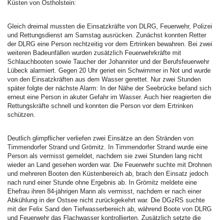
Küsten von Ostholstein:
Gleich dreimal mussten die Einsatzkräfte von DLRG, Feuerwehr, Polizei
und Rettungsdienst am Samstag ausrücken. Zunächst konnten Retter
der DLRG eine Person rechtzeitig vor dem Ertrinken bewahren. Bei zwei
weiteren Badeunfällen wurden zusätzlich Feuerwehrkräfte mit
Schlauchbooten sowie Taucher der Johanniter und der Berufsfeuerwehr
Lübeck alarmiert. Gegen 20 Uhr geriet ein Schwimmer in Not und wurde
von den Einsatzkräften aus dem Wasser gerettet. Nur zwei Stunden
später folgte der nächste Alarm: In der Nähe der Seebrücke befand sich
erneut eine Person in akuter Gefahr im Wasser. Auch hier reagierten die
Rettungskräfte schnell und konnten die Person vor dem Ertrinken
schützen.
Deutlich glimpflicher verliefen zwei Einsätze an den Stränden von
Timmendorfer Strand und Grömitz. In Timmendorfer Strand wurde eine
Person als vermisst gemeldet, nachdem sie zwei Stunden lang nicht
wieder an Land gesehen worden war. Die Feuerwehr suchte mit Drohnen
und mehreren Booten den Küstenbereich ab, brach den Einsatz jedoch
nach rund einer Stunde ohne Ergebnis ab. In Grömitz meldete eine
Ehefrau ihren 84‑jährigen Mann als vermisst, nachdem er nach einer
Abkühlung in der Ostsee nicht zurückgekehrt war. Die DGzRS suchte
mit der Felix Sand den Tiefwasserbereich ab, während Boote von DLRG
und Feuerwehr das Flachwasser kontrollierten. Zusätzlich setzte die