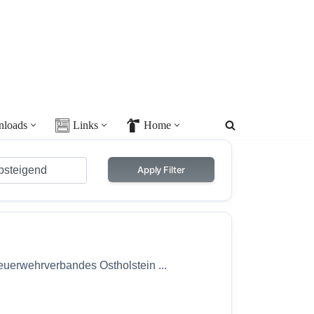
loads
Links
Home
Apply Filter
euerwehrverbandes Ostholstein ...