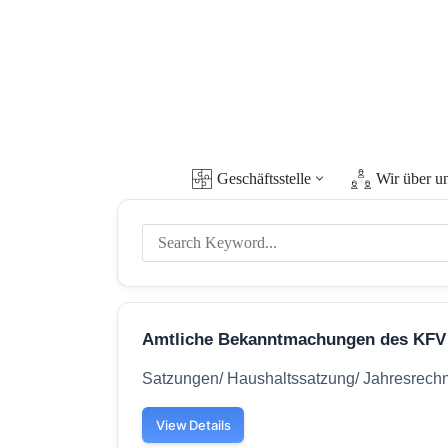
Zum
Inhalt
springen
Geschäftsstelle
Wir über u
Amtliche Bekanntmachungen des KF
Satzungen/ Haushaltssatzung/ Jahresrechn
View Details