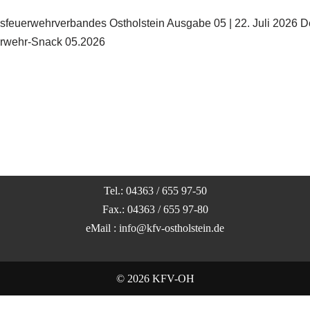
eisfeuerwehrverbandes Ostholstein Ausgabe 05 | 22. Juli 2026 
üürwehr-Snack 05.2026
Tel.: 04363 / 655 97-50
Fax.: 04363 / 655 97-80
eMail : info@kfv-ostholstein.de
© 2026 KFV-OH