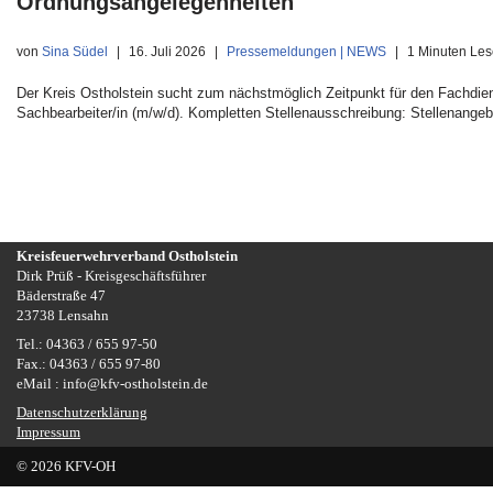
Ordnungsangelegenheiten
von
Sina Südel
16. Juli 2026
Pressemeldungen | NEWS
1 Minuten Les
Der Kreis Ostholstein sucht zum nächstmöglich Zeitpunkt für den Fachdi
Sachbearbeiter/in (m/w/d). Kompletten Stellenausschreibung: Stellenange
Kreisfeuerwehrverband Ostholstein
Dirk Prüß - Kreisgeschäftsführer
Bäderstraße 47
23738 Lensahn
Tel.: 04363 / 655 97-50
Fax.: 04363 / 655 97-80
eMail : info@kfv-ostholstein.de
Datenschutzerklärung
Impressum
© 2026 KFV-OH