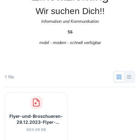
Wir suchen Dich!!
Information und Kommunikation
S6
mobil -
modern -
schnell verfügbar
1 file
Flyer-und-Broschueren-
29.12.2023-Flyer-
IUK_wir-suchen-dich-
604.49 KB
20-23-Sonsti.pdf