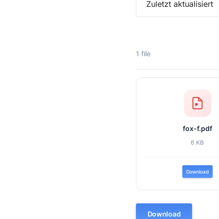
Zuletzt aktualisiert
1 file
fox-f.pdf
6 KB
Download
Download