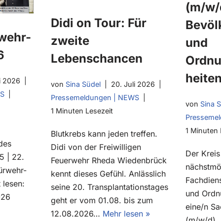
(m/w/
Didi on Tour: Für
Bevöl
wehr-
zweite
und
6
Lebenschancen
Ordnu
heite
i 2026
von
Sina Südel
20. Juli 2026
WS
Pressemeldungen | NEWS
von
Sina 
1 Minuten Lesezeit
Presseme
1 Minuten 
Blutkrebs kann jeden treffen.
des
Didi von der Freiwilligen
Der Kreis
5 | 22.
Feuerwehr Rheda Wiedenbrück
nächstmög
ürwehr-
kennt dieses Gefühl. Anlässlich
Fachdien
 lesen:
seine 20. Transplantationstages
und Ordn
026
geht er vom 01.08. bis zum
eine/n Sa
12.08.2026…
Mehr lesen »
(m/w/d).