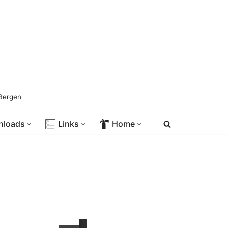
 Bergen
nloads
Links
Home