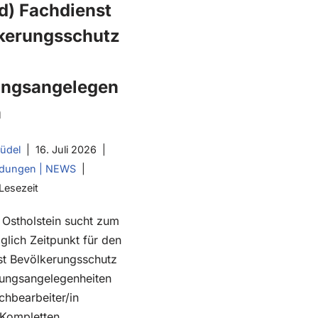
d) Fachdienst
kerungsschutz
ngsangelegen
n
Südel
16. Juli 2026
ldungen | NEWS
Lesezeit
 Ostholstein sucht zum
lich Zeitpunkt für den
st Bevölkerungsschutz
ungsangelegenheiten
chbearbeiter/in
 Kompletten