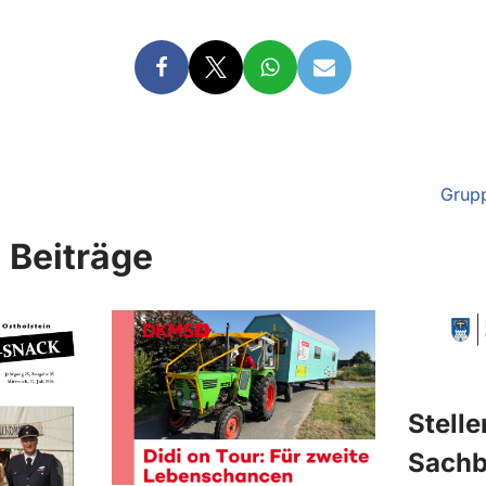
Grupp
 Beiträge
Stell
Sachb