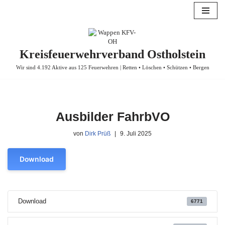
Zum
Inhalt
springen
Kreisfeuerwehrverband Ostholstein
Wir sind 4.192 Aktive aus 125 Feuerwehren | Retten • Löschen • Schützen • Bergen
Ausbilder FahrbVO
von
Dirk Prüß
9. Juli 2025
Download
Download
6771