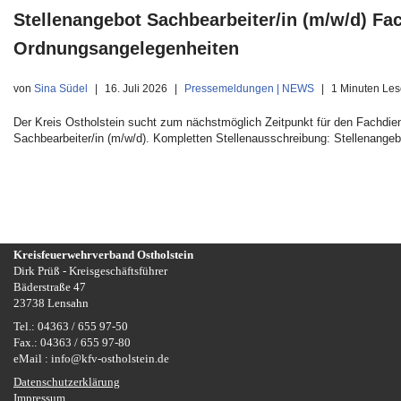
Stellenangebot Sachbearbeiter/in (m/w/d) F
Ordnungsangelegenheiten
von
Sina Südel
16. Juli 2026
Pressemeldungen | NEWS
1 Minuten Les
Der Kreis Ostholstein sucht zum nächstmöglich Zeitpunkt für den Fachdi
Sachbearbeiter/in (m/w/d). Kompletten Stellenausschreibung: Stellenange
Kreisfeuerwehrverband Ostholstein
Dirk Prüß - Kreisgeschäftsführer
Bäderstraße 47
23738 Lensahn
Tel.: 04363 / 655 97-50
Fax.: 04363 / 655 97-80
eMail : info@kfv-ostholstein.de
Datenschutzerklärung
Impressum